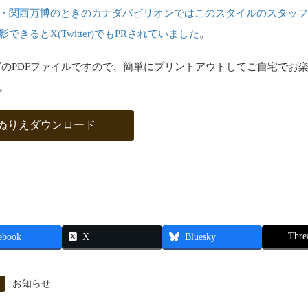
・関西万博のときのカナダパビリオンではこのスタイルのスタッ
できるとX(Twitter)でもPRされていました
。
ズのPDFファイルですので、簡単にプリントアウトしてご自宅でお
。
ぬりえダウンロード
Thre
ebook
X
Bluesky
お知らせ